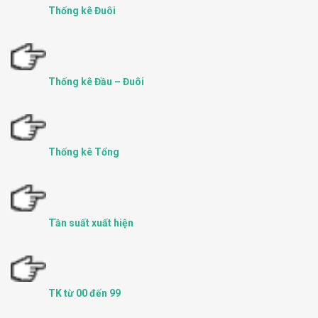
Thống kê Đuôi
Thống kê Đầu – Đuôi
Thống kê Tổng
Tần suất xuất hiện
TK từ 00 đến 99