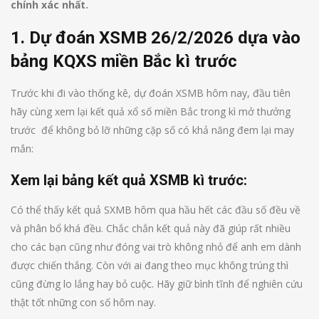
chính xác nhất.
1. Dự đoán XSMB 26/2/2026 dựa vào
bảng KQXS miền Bắc kì trước
Trước khi đi vào thống kê, dự đoán XSMB hôm nay, đầu tiên
hãy cùng xem lại kết quả xổ số miền Bắc trong kì mở thưởng
trước để không bỏ lỡ những cặp số có khả năng đem lại may
mắn:
Xem lại bảng kết quả XSMB kì trước:
Có thể thấy kết quả SXMB hôm qua hầu hết các đầu số đều về
và phân bổ khá đều. Chắc chắn kết quả này đã giúp rất nhiều
cho các bạn cũng như đóng vai trò không nhỏ để anh em dành
được chiến thắng. Còn với ai đang theo mục không trúng thì
cũng đừng lo lắng hay bỏ cuộc. Hãy giữ bình tĩnh để nghiên cứu
thật tốt những con số hôm nay.