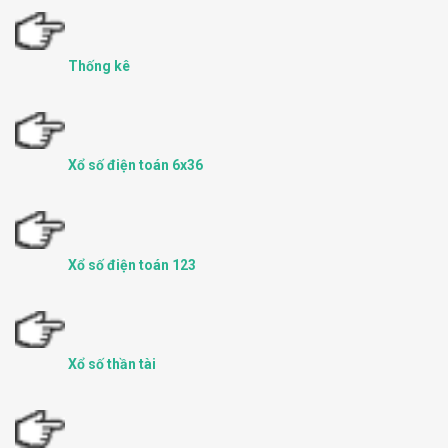
Thống kê
Xổ số điện toán 6x36
Xổ số điện toán 123
Xổ số thần tài