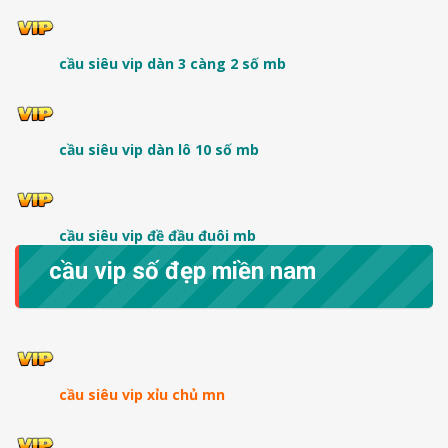
cầu siêu vip dàn 3 càng 2 số mb
cầu siêu vip dàn lô 10 số mb
cầu siêu vip đề đầu đuôi mb
cầu vip số đẹp miền nam
cầu siêu vip xỉu chủ mn