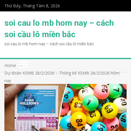
Thứ Bảy, Tháng Tám 8, 2026
soi cau lo mb hom nay – cách
soi cầu lô miền bắc
soi cau lo mb hom nay – cách soi cầu lô miền bắc
Home
Dự đoán XSMB 26/2/2026 – Thống kê XSMB 26/2/2026 hôm
nay