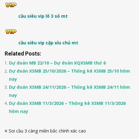
cầu siêu vip lô 3 số mt
cầu siêu vip cặp xỉu chủ mt
Related Posts:
Dự đoán MB 22/10 – Dự đoán KQXSMB thứ 6
Dự đoán XSMB 25/10/2026 – Thống kê XSMB 25/10 hôm
nay
Dự đoán XSMB 24/11/2026 – Thống kê XSMB 24/11 hôm
nay
Dự đoán XSMB 11/3/2026 – Thống kê XSMB 11/3/2026
hôm nay
Điều
Soi cầu 3 càng miền bắc chính xác cao
hướng