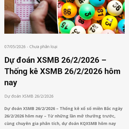
07/05/2026
-
Chưa phân loại
Dự đoán XSMB 26/2/2026 –
Thống kê XSMB 26/2/2026 hôm
nay
Dự đoán XSMB 26/2/2026
Dự đoán XSMB 26/2/2026 – Thống kê xổ số miền Bắc ngày
26/2/2026 hôm nay – Từ những lần mở thưởng trước,
cùng chuyên gia phân tích, dự đoán KQXSMB hôm nay