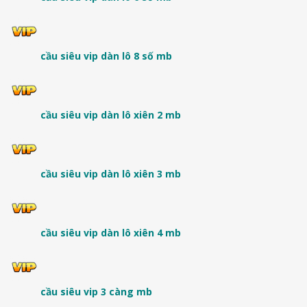
cầu siêu vip dàn lô 8 số mb
cầu siêu vip dàn lô xiên 2 mb
cầu siêu vip dàn lô xiên 3 mb
cầu siêu vip dàn lô xiên 4 mb
cầu siêu vip 3 càng mb