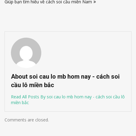
Giúp bạn tìm hiểu về cách soi cầu miền Nam
bài
viết
About soi cau lo mb hom nay - cách soi
cầu lô miền bắc
Read All Posts By soi cau lo mb hom nay - cách soi cầu lô
miền bắc
Comments are closed.