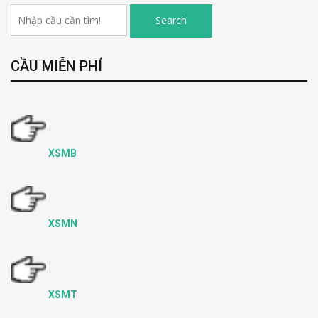
Search
CẦU MIỄN PHÍ
XSMB
XSMN
XSMT