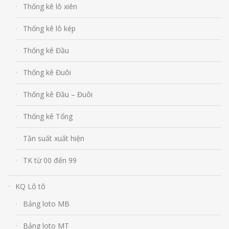
Thống kê lô xiên
Thống kê lô kép
Thống kê Đầu
Thống kê Đuôi
Thống kê Đầu – Đuôi
Thống kê Tổng
Tần suất xuất hiện
TK từ 00 đến 99
KQ Lô tô
Bảng loto MB
Bảng loto MT