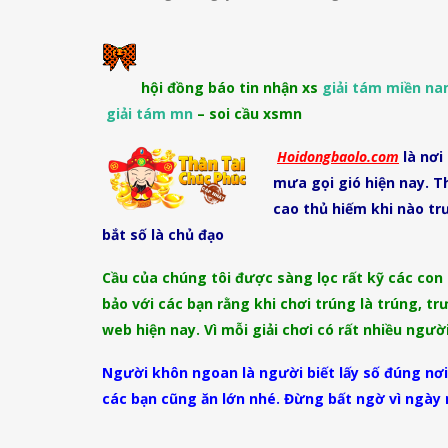
hội đồng báo tin nhận xs
giải tám miền n
giải tám mn
– soi cầu xsmn
Hoidongbaolo.com
là nơi
mưa gọi gió hiện nay. Th
cao thủ hiếm khi nào tr
bắt số là chủ đạo
Cầu của chúng tôi được sàng lọc rất kỹ các con
bảo với các bạn rằng khi chơi trúng là trúng, t
web hiện nay. Vì mỗi giải chơi có rất nhiều ngườ
Người khôn ngoan là người biết lấy số đúng nơi
các bạn cũng ăn lớn nhé. Đừng bất ngờ vì ngày 