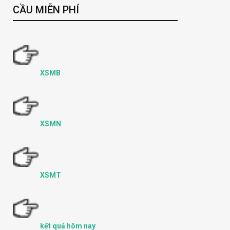
CẦU MIỄN PHÍ
XSMB
XSMN
XSMT
kết quả hôm nay