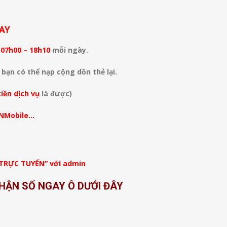
AY
ừ
07h00 – 18h10
mỗi ngày.
 bạn có thể nạp cộng dồn thẻ lại.
tiền dịch vụ
là được)
VNMobile…
TRỰC TUYẾN” với admin
HẬN SỐ NGAY Ô DƯỚI ĐÂY