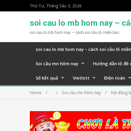
Thứ Tư, Tháng Sáu 3, 2026
soi cau lo mb hom nay – cá
soi cau lo mb hom nay – cách soi cầu lô miền bắc
soi cau lo mb hom nay – cách soi cầu lô miề
Soi cầu mn hôm nay
Hướng dẫn lô đề 
Sổ kết quả
Vietlott
Điện toán
Home
Soi cầu mn hôm nay
hội đồng b