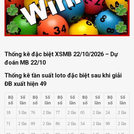
Thống kê đặc biệt XSMB 22/10/2026 – Dự
đoán MB 22/10
Thống kê tần suất loto đặc biệt sau khi giải
ĐB xuất hiện
49
Bộ
Số
Bộ
Số
Bộ
Số
Bộ
Số
Bộ
Số
số
lần
số
lần
số
lần
số
lần
số
lần
18
3 lần
76
2 lần
77
2 lần
05
2 lần
24
2 lần
71
2 lần
09
2 lần
86
2 lần
54
2 lần
98
2 lần