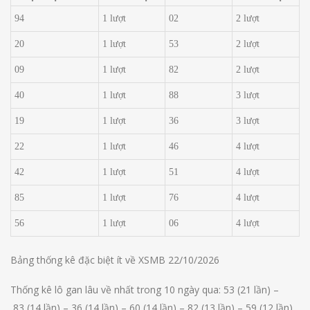
94
1 lượt
02
2 lượt
20
1 lượt
53
2 lượt
09
1 lượt
82
2 lượt
40
1 lượt
88
3 lượt
19
1 lượt
36
3 lượt
22
1 lượt
46
4 lượt
42
1 lượt
51
4 lượt
85
1 lượt
76
4 lượt
56
1 lượt
06
4 lượt
Bảng thống kê đặc biệt ít về XSMB 22/10/2026
Thống kê lô gan lâu về nhất trong 10 ngày qua:
53
(21 lần) –
83
(14 lần) –
36
(14 lần) –
60
(14 lần) –
82
(13 lần) –
59
(12 lần)