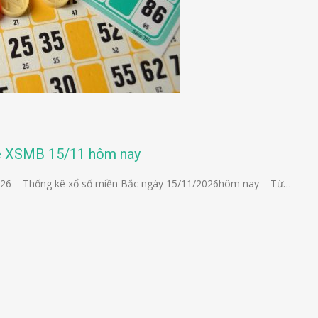
ê XSMB 15/11 hôm nay
6 – Thống kê xổ số miền Bắc ngày 15/11/2026hôm nay – Từ…