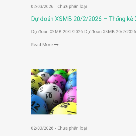
02/03/2026
-
Chưa phân loại
Dự đoán XSMB 20/2/2026 – Thống kê
Dự đoán XSMB 20/2/2026 Dự đoán XSMB 20/2/2026 –
Read More
02/03/2026
-
Chưa phân loại