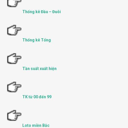
Thống kê Đầu – Đuôi
Thống kê Tổng
Tần suất xuất hiện
TK từ 00 đến 99
Loto miền Bắc