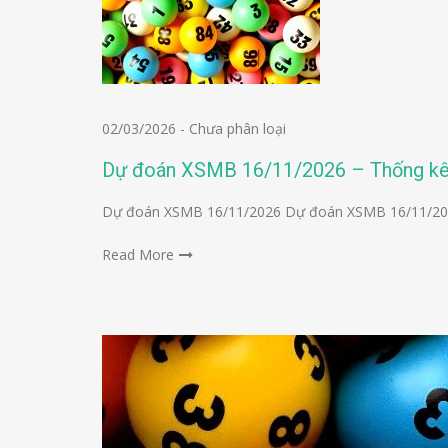
02/03/2026
-
Chưa phân loại
Dự đoán XSMB 16/11/2026 – Thống k
Dự đoán XSMB 16/11/2026 Dự đoán XSMB 16/11/202
Read More