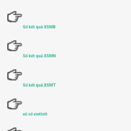
Sổ kết quả XSMB
Sổ kết quả XSMN
Sổ kết quả XSMT
xổ số vietlott