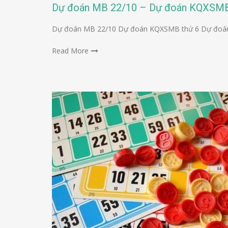
Dự đoán MB 22/10 – Dự đoán KQXSMB
Dự đoán MB 22/10 Dự đoán KQXSMB thứ 6 Dự đoá
Read More