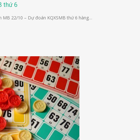
 thứ 6
n MB 22/10 – Dự đoán KQXSMB thứ 6 hàng…