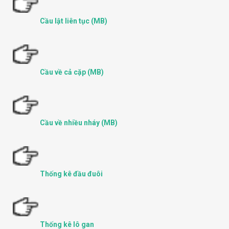
Cầu lật liên tục (MB)
Cầu về cả cặp (MB)
Cầu về nhiều nháy (MB)
Thống kê đầu đuôi
Thống kê lô gan