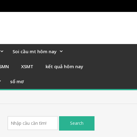
Soi cầu mt hôm nay
SMN
XSMT
kết quả hôm nay
sổ mơ
Search