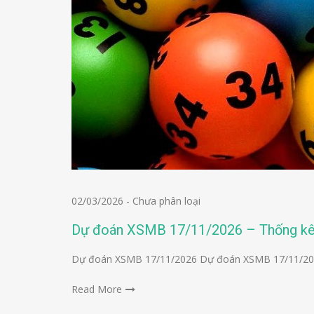
02/03/2026
-
Chưa phân loại
Dự đoán XSMB 17/11/2026 – Thống k
Dự đoán XSMB 17/11/2026 Dự đoán XSMB 17/11/202
Read More