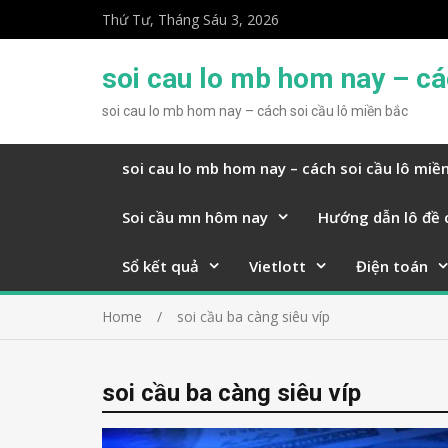
Thứ Tư, Tháng Sáu 3, 2026
soi cau lo mb hom nay – cá
soi cau lo mb hom nay – cách soi cầu lô miền bắc
soi cau lo mb hom nay – cách soi cầu lô miề
Soi cầu mn hôm nay
Hướng dẫn lô đề 
Sổ kết quả
Vietlott
Điện toán
Home
soi cầu ba càng siêu víp
soi cầu ba càng siêu víp