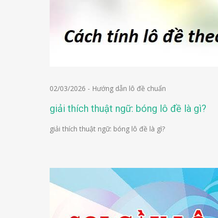
02/03/2026
-
Hướng dẫn lô đề chuẩn
giải thích thuật ngữ: bóng lô đề là gì?
giải thích thuật ngữ: bóng lô đề là gì?