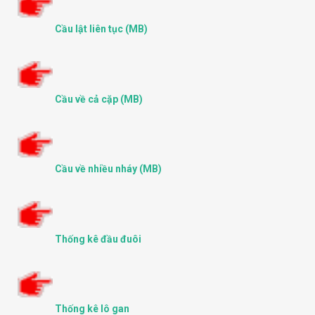
Cầu lật liên tục (MB)
Cầu về cả cặp (MB)
Cầu về nhiều nháy (MB)
Thống kê đầu đuôi
Thống kê lô gan