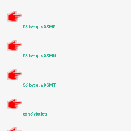
Sổ kết quả XSMB
Sổ kết quả XSMN
Sổ kết quả XSMT
xổ số vietlott