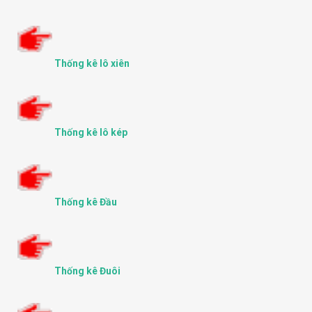
Thống kê lô xiên
Thống kê lô kép
Thống kê Đầu
Thống kê Đuôi