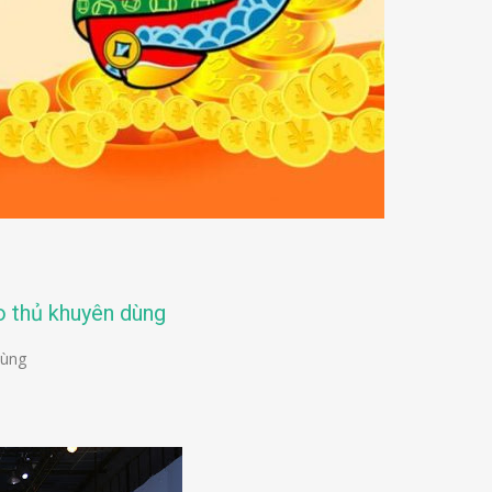
o thủ khuyên dùng
dùng