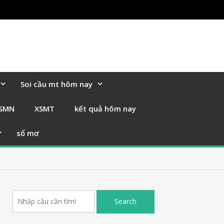
Soi cầu mt hôm nay
SMN
XSMT
kết quả hôm nay
sổ mơ
Search