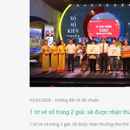
02/03/2026
-
Hướng dẫn lô đề chuẩn
1 tờ vé số trúng 2 giải: sẽ được nhận t
1 tờ vé số trúng 2 giải: Sẽ được nhận thưởng như thế