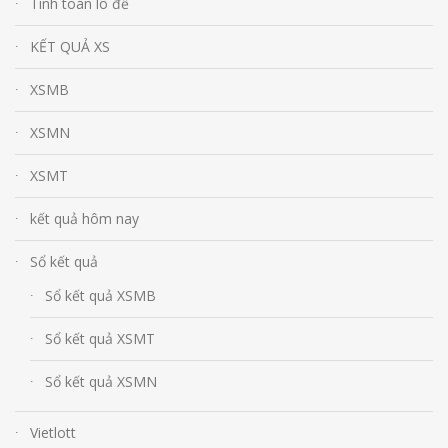
Tính toán lô đề
KẾT QUẢ XS
XSMB
XSMN
XSMT
kết quả hôm nay
Sổ kết quả
Sổ kết quả XSMB
Sổ kết quả XSMT
Sổ kết quả XSMN
Vietlott