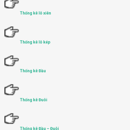
Thống kê lô xiên
Thống kê lô kép
Thống kê Đầu
Thống kê Đuôi
Thống kê Đầu – Đuôi