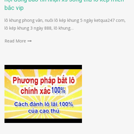
bắc vip
lô khung phong vân, nuôi lô kép khung 5 ngày ketqua247 com,
lô kép khung 3 ngày 888, lô khung…
Read More