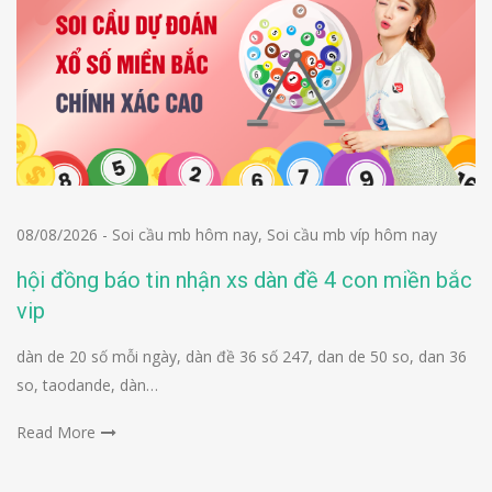
08/08/2026
-
Soi cầu mb hôm nay
,
Soi cầu mb víp hôm nay
hội đồng báo tin nhận xs dàn đề 4 con miền bắc
vip
dàn de 20 số mỗi ngày, dàn đề 36 số 247, dan de 50 so, dan 36
so, taodande, dàn…
Read More