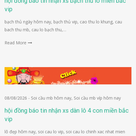
hội đồng báo tin nhận xs bạch thủ lô miền bắc
vip
bạch thủ ngày hôm nay, bạch thủ vip, cao thu lo khung, cau
bach thu mb, cau lo bạch thu,…
Read More
08/08/2026
-
Soi cầu mb hôm nay
,
Soi cầu mb víp hôm nay
hội đồng báo tin nhận xs dàn lô 4 con miền bắc
vip
lô đẹp hôm nay, soi cau lo vip, soi cau lo chinh xac nhat mien