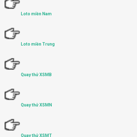
Loto miền Nam
Loto miền Trung
Quay thử XSMB
Quay thử XSMN
Quay thử XSMT