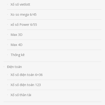
Xổ số vietlott
Xo so mega 6/45
xổ số Power 6/55
Max 3D
Max 4D
Thống kê
Điện toán
Xổ số điện toán 6×36
Xổ số điện toán 123
Xổ số thần tài