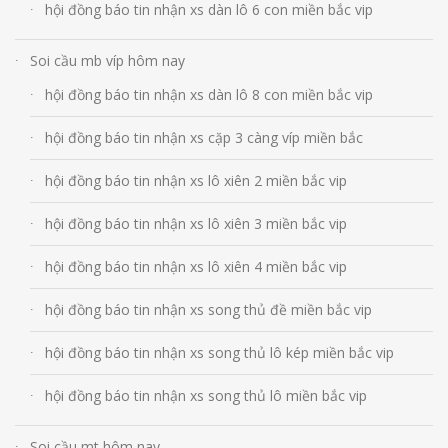
hội đồng báo tin nhận xs dàn lô 6 con miền bắc vip
Soi cầu mb víp hôm nay
hội đồng báo tin nhận xs dàn lô 8 con miền bắc vip
hội đồng báo tin nhận xs cặp 3 càng víp miền bắc
hội đồng báo tin nhận xs lô xiên 2 miền bắc vip
hội đồng báo tin nhận xs lô xiên 3 miền bắc vip
hội đồng báo tin nhận xs lô xiên 4 miền bắc vip
hội đồng báo tin nhận xs song thủ đề miền bắc vip
hội đồng báo tin nhận xs song thủ lô kép miền bắc vip
hội đồng báo tin nhận xs song thủ lô miền bắc vip
Soi cầu mt hôm nay