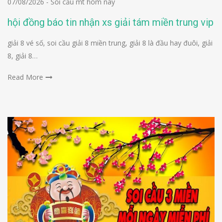
07/08/2026
-
Soi cầu mt hôm nay
hội đồng báo tin nhận xs giải tám miền trung vip
giải 8 vé số, soi cầu giải 8 miền trung, giải 8 là đầu hay đuôi, giải
8, giải 8…
Read More