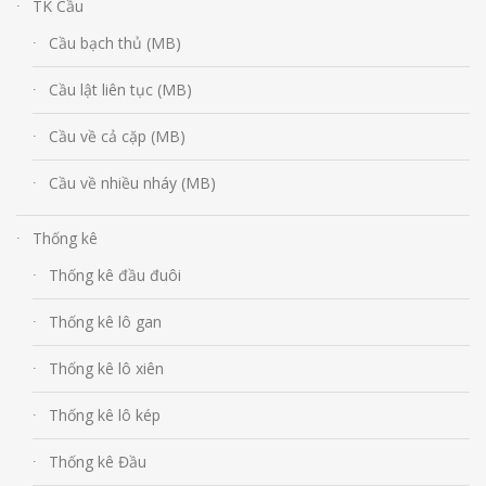
TK Cầu
Cầu bạch thủ (MB)
Cầu lật liên tục (MB)
Cầu về cả cặp (MB)
Cầu về nhiều nháy (MB)
Thống kê
Thống kê đầu đuôi
Thống kê lô gan
Thống kê lô xiên
Thống kê lô kép
Thống kê Đầu