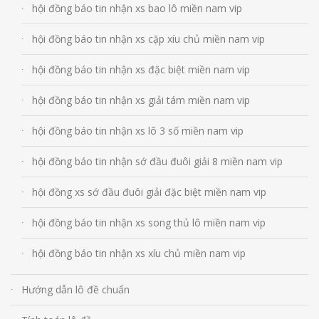
hội đồng báo tin nhận xs bao lô miền nam vip
hội đồng báo tin nhận xs cặp xíu chủ miền nam vip
hội đồng báo tin nhận xs đặc biệt miền nam vip
hội đồng báo tin nhận xs giải tám miền nam vip
hội đồng báo tin nhận xs lô 3 số miền nam vip
hội đồng báo tin nhận sớ đầu đuôi giải 8 miền nam vip
hội đồng xs sớ đầu đuôi giải đặc biệt miền nam vip
hội đồng báo tin nhận xs song thủ lô miền nam vip
hội đồng báo tin nhận xs xíu chủ miền nam vip
Hướng dẫn lô đề chuẩn