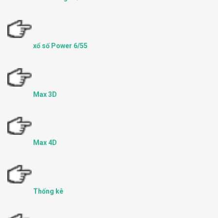
xổ số Power 6/55
Max 3D
Max 4D
Thống kê