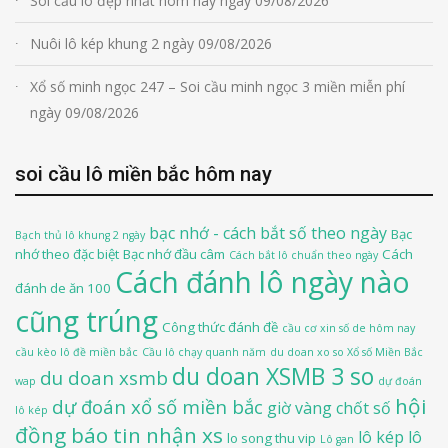
Soi cầu lô đẹp nhất hôm nay ngày 09/08/2026
Nuôi lô kép khung 2 ngày 09/08/2026
Xổ số minh ngọc 247 – Soi cầu minh ngọc 3 miền miễn phí
ngày 09/08/2026
soi cầu lô miền bắc hôm nay
bạc nhớ - cách bắt số theo ngày
Bạc
Bạch thủ lô khung 2 ngày
nhớ theo đặc biệt
Bạc nhớ đầu câm
Cách
Cách bắt lô chuẩn theo ngày
Cách đánh lô ngày nào
đánh de ăn 100
cũng trúng
Công thức đánh đề
cầu cơ xin số de hôm nay
cầu kèo lô đề miền bắc
Cầu lô chạy quanh năm
du doan xo so Xổ số Miền Bắc
du doan XSMB 3 so
du doan xsmb
wap
dự đoán
hội
dự đoán xổ số miền bắc
giờ vàng chốt số
lô kép
đồng báo tin nhận xs
lô kép
lô
lo song thu vip
Lô gan