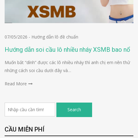
07/05/2026
-
Hướng dẫn lô đề chuẩn
Hướng dẫn soi cầu lô nhiều nháy XSMB bao nổ
Muốn bắt “dính” được các lô nhiều nháy thì anh chị em nên thử
những cách soi cầu dưới đây và…
Read More
Search
CẦU MIỄN PHÍ