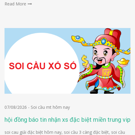
Read More
07/08/2026
-
Soi cầu mt hôm nay
hội đồng báo tin nhận xs đặc biệt miền trung vip
soi cau giải đặc biệt hôm nay, soi cầu 3 càng đặc biệt, soi cầu