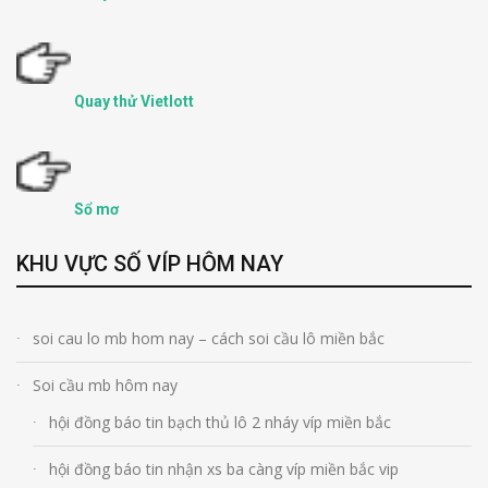
Quay thử Vietlott
Sổ mơ
KHU VỰC SỐ VÍP HÔM NAY
soi cau lo mb hom nay – cách soi cầu lô miền bắc
Soi cầu mb hôm nay
hội đồng báo tin bạch thủ lô 2 nháy víp miền bắc
hội đồng báo tin nhận xs ba càng víp miền bắc vip