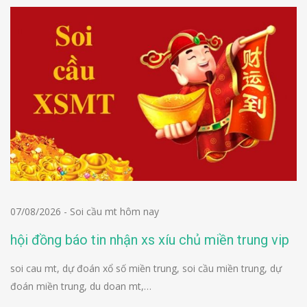
07/08/2026
-
Soi cầu mt hôm nay
hội đồng báo tin nhận xs xíu chủ miền trung vip
soi cau mt, dự đoán xổ số miền trung, soi cầu miền trung, dự
đoán miền trung, du doan mt,…