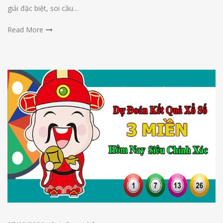
giải đặc biệt, soi cầu…
Read More