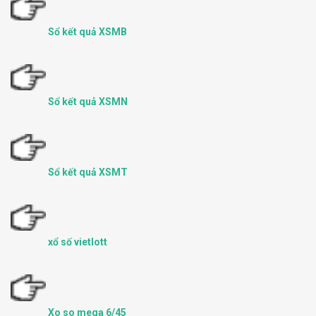
Sổ kết quả XSMB
Sổ kết quả XSMN
Sổ kết quả XSMT
xổ số vietlott
Xo so mega 6/45