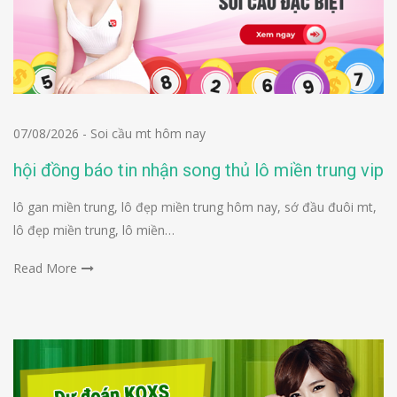
07/08/2026
-
Soi cầu mt hôm nay
hội đồng báo tin nhận song thủ lô miền trung vip
lô gan miền trung, lô đẹp miền trung hôm nay, sớ đầu đuôi mt,
lô đẹp miền trung, lô miền…
Read More