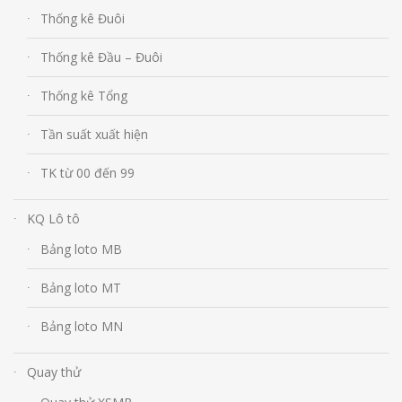
Thống kê Đuôi
Thống kê Đầu – Đuôi
Thống kê Tổng
Tần suất xuất hiện
TK từ 00 đến 99
KQ Lô tô
Bảng loto MB
Bảng loto MT
Bảng loto MN
Quay thử