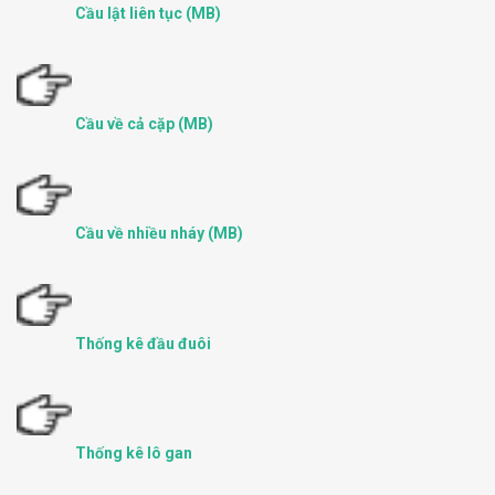
Cầu lật liên tục (MB)
Cầu về cả cặp (MB)
Cầu về nhiều nháy (MB)
Thống kê đầu đuôi
Thống kê lô gan