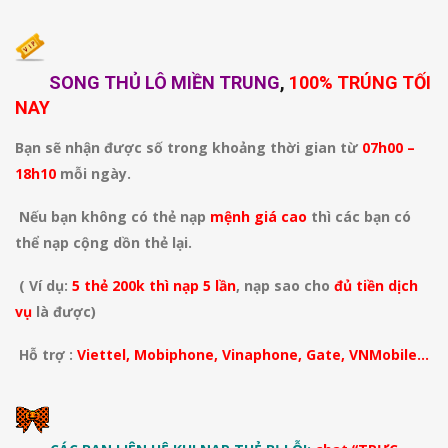
SONG THỦ LÔ MIỀN TRUNG
,
100% TRÚNG TỐI
NAY
Bạn sẽ nhận được số trong khoảng thời gian từ
07h00 –
18h10
mỗi ngày.
Nếu bạn không có thẻ nạp
mệnh giá cao
thì các bạn có
thể nạp cộng dồn thẻ lại.
( Ví dụ:
5 thẻ 200k thì nạp 5 lần
, nạp sao cho
đủ tiền dịch
vụ
là được)
Hỗ trợ :
Viettel, Mobiphone, Vinaphone, Gate, VNMobile…