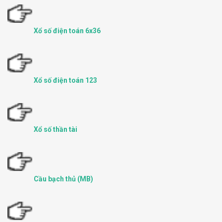
Xổ số điện toán 6x36
Xổ số điện toán 123
Xổ số thần tài
Cầu bạch thủ (MB)