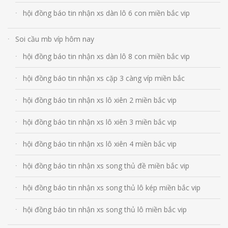
hội đồng báo tin nhận xs dàn lô 6 con miền bắc vip
Soi cầu mb víp hôm nay
hội đồng báo tin nhận xs dàn lô 8 con miền bắc vip
hội đồng báo tin nhận xs cặp 3 càng víp miền bắc
hội đồng báo tin nhận xs lô xiên 2 miền bắc vip
hội đồng báo tin nhận xs lô xiên 3 miền bắc vip
hội đồng báo tin nhận xs lô xiên 4 miền bắc vip
hội đồng báo tin nhận xs song thủ đề miền bắc vip
hội đồng báo tin nhận xs song thủ lô kép miền bắc vip
hội đồng báo tin nhận xs song thủ lô miền bắc vip