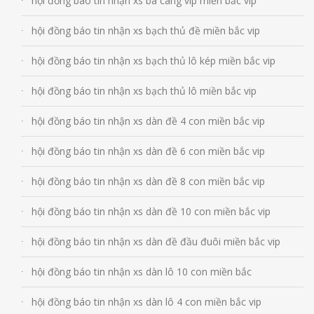
hội đồng báo tin nhận xs ba càng víp miền bắc vip
hội đồng báo tin nhận xs bạch thủ đề miền bắc vip
hội đồng báo tin nhận xs bạch thủ lô kép miền bắc vip
hội đồng báo tin nhận xs bạch thủ lô miền bắc vip
hội đồng báo tin nhận xs dàn đề 4 con miền bắc vip
hội đồng báo tin nhận xs dàn đề 6 con miền bắc vip
hội đồng báo tin nhận xs dàn đề 8 con miền bắc vip
hội đồng báo tin nhận xs dàn đề 10 con miền bắc vip
hội đồng báo tin nhận xs dàn đề đầu đuôi miền bắc vip
hội đồng báo tin nhận xs dàn lô 10 con miền bắc
hội đồng báo tin nhận xs dàn lô 4 con miền bắc vip