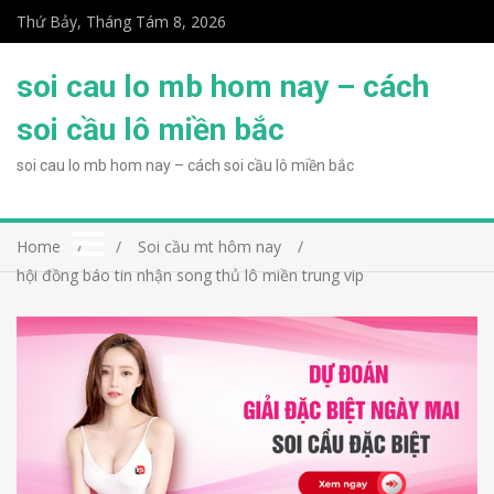
Thứ Bảy, Tháng Tám 8, 2026
soi cau lo mb hom nay – cách
soi cầu lô miền bắc
soi cau lo mb hom nay – cách soi cầu lô miền bắc
Home
Soi cầu mt hôm nay
hội đồng báo tin nhận song thủ lô miền trung vip