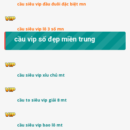
cầu siêu vip đầu đuôi đặc biệt mn
cầu siêu vip lô 3 số mn
cầu vip số đẹp miền trung
cầu siêu vip xỉu chủ mt
cầu to siêu vip giải 8 mt
cầu siêu vip bao lô mt