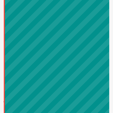
biệt ngày thứ 2 đầu tuần
Trên thực tế thì cách đánh cầu này rất dễ, bạn nên lấy số đầu
của giải đặc biệt xsmb ngày thứ 2 đầu tuần làm tổng lô chốt của
cả tuần đó. Cách chơi này có một nhược điểm đó chính là phải
chờ đến thứ 3 mới chơi được, anh em nếu có việc bận tới thứ 5
mới chơi thì xác suất trúng là rất thấp.
Ví dụ đối với kết quả thực tế ở kết quả xsmb vào ngày thứ 2
cổng giải đặc biệt là bằng 0 thì anh em nên bắt để ngày hôm
sau các con sau: 00, 55, 191, 282, 373, 464 nhé.
Như vậy cầu này ít số mà tỷ lệ trúng cao, dài ngày, lãi nhiều.
Thứ tư, cầu bắt tổng đề nhờ phương
pháp bạc nhớ thông thường
Cách bắt tổng đề này là một trong những cách soi cầu lô đề phổ