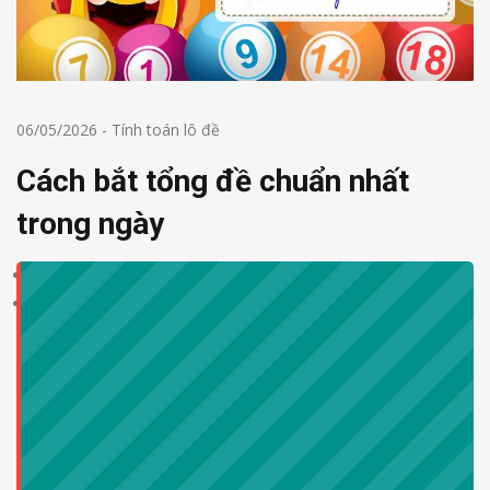
06/05/2026
-
Tính toán lô đề
Cách bắt tổng đề chuẩn nhất
trong ngày
Soi Cầu
Kinh nghiệm đánh lô đề
Cách bắt tổng đề chuẩn nhất
trong ngày
Khi chơi lô đề, có rất nhiều người trúng nhưng bạn lại chơi mãi
không trúng, vậy bạn có thắc mắc tại sao người ta chơi trúng