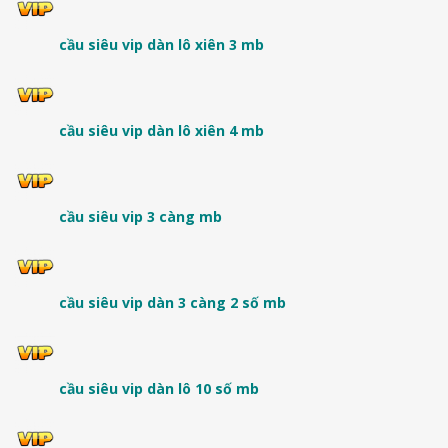
cầu siêu vip dàn lô xiên 3 mb
cầu siêu vip dàn lô xiên 4 mb
cầu siêu vip 3 càng mb
cầu siêu vip dàn 3 càng 2 số mb
cầu siêu vip dàn lô 10 số mb