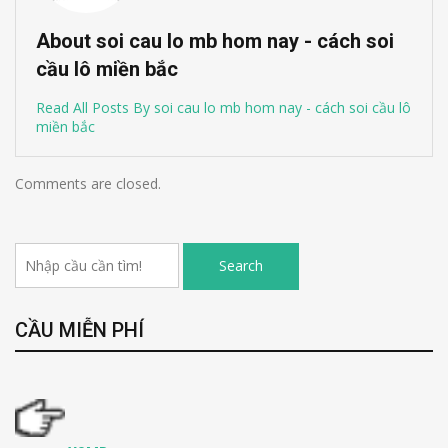
About soi cau lo mb hom nay - cách soi
cầu lô miền bắc
Read All Posts By soi cau lo mb hom nay - cách soi cầu lô
miền bắc
Comments are closed.
Search
CẦU MIỄN PHÍ