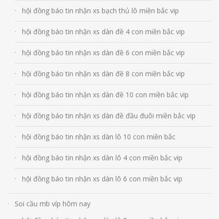
hội đồng báo tin nhận xs bạch thủ lô miền bắc vip
hội đồng báo tin nhận xs dàn đề 4 con miền bắc vip
hội đồng báo tin nhận xs dàn đề 6 con miền bắc vip
hội đồng báo tin nhận xs dàn đề 8 con miền bắc vip
hội đồng báo tin nhận xs dàn đề 10 con miền bắc vip
hội đồng báo tin nhận xs dàn đề đầu đuôi miền bắc vip
hội đồng báo tin nhận xs dàn lô 10 con miền bắc
hội đồng báo tin nhận xs dàn lô 4 con miền bắc vip
hội đồng báo tin nhận xs dàn lô 6 con miền bắc vip
Soi cầu mb víp hôm nay