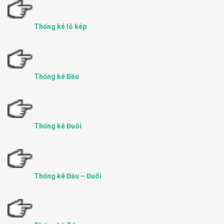
Thống kê lô kép
Thống kê Đầu
Thống kê Đuôi
Thống kê Đầu – Đuôi