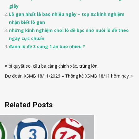
giây
Lô gan nhất là bao nhiêu ngày – top 02 kinh nghiệm
nhận biết lô gan
những kinh nghiệm chơi lô đề bạc nhớ nuôi lô đề theo
ngày cực chuẩn
đánh lô đề 3 càng 1 ăn bao nhiêu ?
Điều
bí quyết soi cầu ba càng chính xác, trúng lớn
hướng
Dự đoán XSMB 18/11/2026 – Thống kê XSMB 18/11 hôm nay
bài
viết
Related Posts