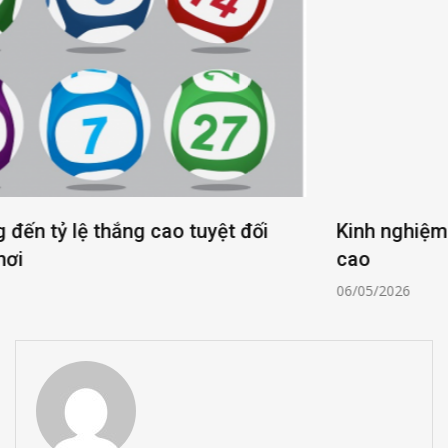
Kinh nghiệm đánh lô trượt xác suất ăn cực
cao
06/05/2026