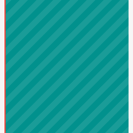
Soi cầu lô đề
Ví dụ người chơi có một dãy số như sau: 345678912. Bạn hãy
cộng dồn liên tiếp hai số bên cạnh nhau theo quy luật Pascal đến
khi chỉ còn 2 chữ số. Người chơi sẽ lấy 2 số cuối của tổng đề đó
để chốt.
Đặc biệt chú ý người chơi nên điều khiển phương pháp này theo
hướng đó là bóc lót con ngược của bạch thủ lệ bảo đảm vốn ½
để tránh tạch lỗ quá nhiều nhé.
Người chơi lưu ý khi đánh lô thì cũng chú ý nếu tổng 2 số liền kề
lớn hơn 10 thì chỉ nên lấy số ở hàng đơn vị thôi.
Thứ ba, cầu bắt tổng đề nhờ tổng đặc