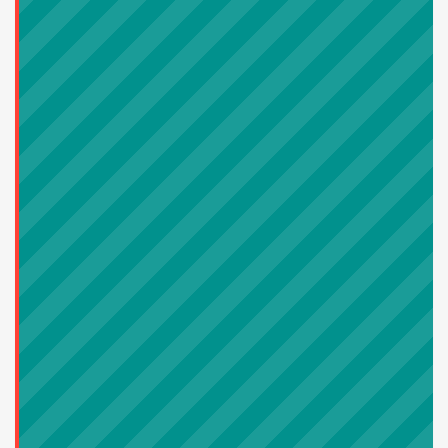
Pascal
So với loại cách đánh trên thì cách đánh này được đánh giá là
khá ổn, nhưng bạn ăn khoảng 3- 4 tuần thì nghỉ 1 – 2 tuần rồi
bạn mới nên lại chơi tiếp.
Loại này có cách đánh như sau: Bạn có thể ghép các con số của
giải đặc biệt và giải nhì của cùng một bảng với nhau lại.