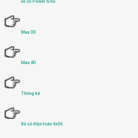
xổ số Power 6/55
Max 3D
Max 4D
Thống kê
Xổ số điện toán 6x36