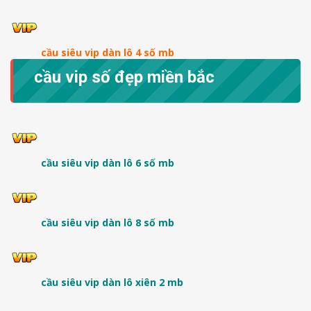
cầu siêu vip dàn lô 4 số mb
cầu vip số đẹp miền bắc
cầu siêu vip dàn lô 6 số mb
cầu siêu vip dàn lô 8 số mb
cầu siêu vip dàn lô xiên 2 mb