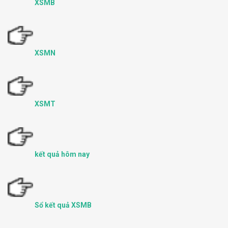
XSMB
XSMN
XSMT
kết quả hôm nay
Sổ kết quả XSMB